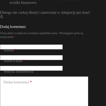
wyniki finansowe.
Dlatego nie czekaj dłużej i zainwestuj w integrację już teraz!
💪
Dodaj komentarz
Twój adres e-mail nie zostanie opublikowany.
Wymagane pola są
oznaczone
*
Nazwa
*
Adres e-mail
*
Witryna internetowa
Dodaj komentarz
*